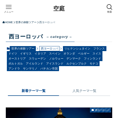
空庭
メニュー
検索
HOME
世界の体験ツアー
西ヨーロッパ
西ヨーロッパ
– category –
世界の体験ツアー
西ヨーロッパ
リヒテンシュタイン
フランス
ドイツ
イギリス
イタリア
スペイン
オランダ
ベルギー
スイス
オーストリア
スウェーデン
ノルウェー
デンマーク
フィンランド
ポルトガル
アイルランド
アイスランド
ルクセンブルク
モナコ
アンドラ
サンマリノ
バチカン市国
新着テーマ一覧
人気テーマ一覧
西ヨーロッパ