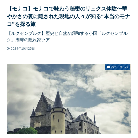
【モナコ】モナコで味わう秘密のリュクス体験〜華
やかさの裏に隠された現地の人々が知る“本当のモナ
コ”を探る旅
【ルクセンブルク】歴史と自然が調和する小国「ルクセンブル
ク」湖畔の隠れ家ツア...
2024年10月25日
西ヨーロッパ