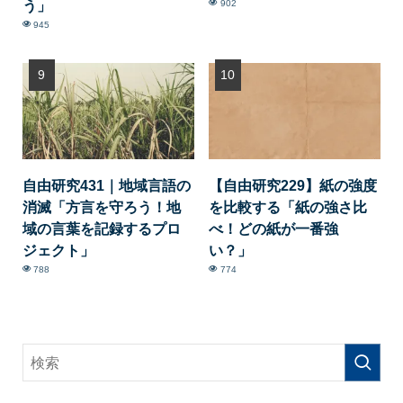
う」
902
945
自由研究431｜地域言語の
【自由研究229】紙の強度
消滅「方言を守ろう！地
を比較する「紙の強さ比
域の言葉を記録するプロ
べ！どの紙が一番強
ジェクト」
い？」
788
774