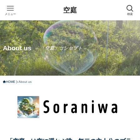
空庭
メニュー
検索
About us
– 「空庭」コンセプト –
HOME
About us