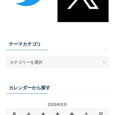
テーマカテゴリ
テ
ー
マ
カ
テ
カレンダーから探す
ゴ
リ
2026年8月
月
火
水
木
金
土
日