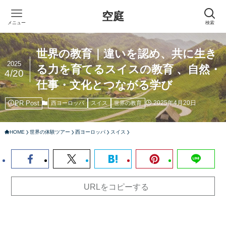
空庭
メニュー
検索
世界の教育｜違いを認め、共に生き
2025
る力を育てるスイスの教育 、自然・
4/20
仕事・文化とつながる学び
PR Post
2025年4月20日
西ヨーロッパ
スイス
世界の教育
HOME
世界の体験ツアー
西ヨーロッパ
スイス
URLをコピーする