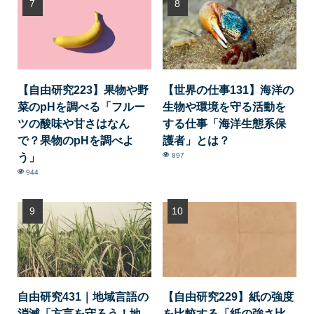
【自由研究223】果物や野
【世界の仕事131】海洋の
菜のpHを調べる「フルー
生物や環境を守る活動を
ツの酸味や甘さはなん
する仕事「海洋生態系保
で？果物のpHを調べよ
護者」とは？
う」
897
944
自由研究431｜地域言語の
【自由研究229】紙の強度
消滅「方言を守ろう！地
を比較する「紙の強さ比