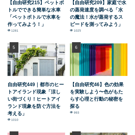
【自由研究215】ペットボ
【自由研究209】家庭で水
トルでできる簡単な水車
の蒸発速度を調べる「水
「ペットボトルで水車を
の魔法！水が蒸発するス
作ってみよう！」
ピードを測ってみよう」
1281
1025
自由研究449｜都市のヒー
【自由研究46】色の効果
トアイランド現象「涼し
を実験しよう〜色がもた
い街づくり！ヒートアイ
らす心理と行動の秘密を
ランド現象を防ぐ方法を
探る
考える」
993
1010