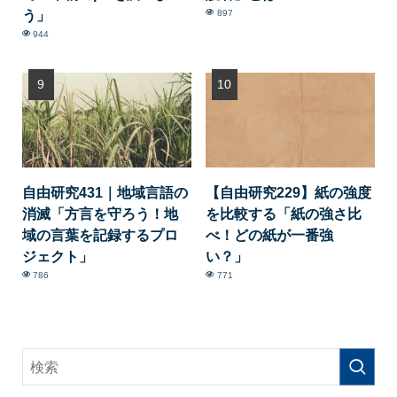
う」
897
944
自由研究431｜地域言語の
【自由研究229】紙の強度
消滅「方言を守ろう！地
を比較する「紙の強さ比
域の言葉を記録するプロ
べ！どの紙が一番強
ジェクト」
い？」
786
771