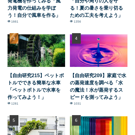
発電機を作ってみる「風
「自分や周りの人を守
力発電の仕組みを学ぼ
る！夏の暑さを乗り切る
う！自分で風車を作る」
ための工夫を考えよう」
1661
1356
【自由研究215】ペットボ
【自由研究209】家庭で水
トルでできる簡単な水車
の蒸発速度を調べる「水
「ペットボトルで水車を
の魔法！水が蒸発するス
作ってみよう！」
ピードを測ってみよう」
1281
1031