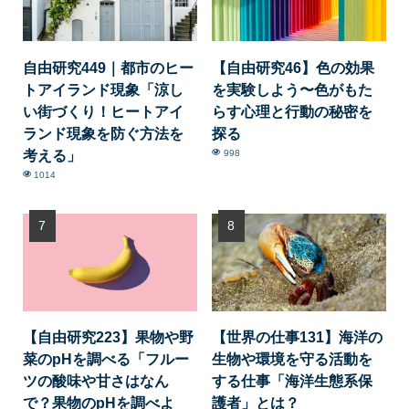
自由研究449｜都市のヒー
【自由研究46】色の効果
トアイランド現象「涼し
を実験しよう〜色がもた
い街づくり！ヒートアイ
らす心理と行動の秘密を
ランド現象を防ぐ方法を
探る
考える」
998
1014
【自由研究223】果物や野
【世界の仕事131】海洋の
菜のpHを調べる「フルー
生物や環境を守る活動を
ツの酸味や甘さはなん
する仕事「海洋生態系保
で？果物のpHを調べよ
護者」とは？