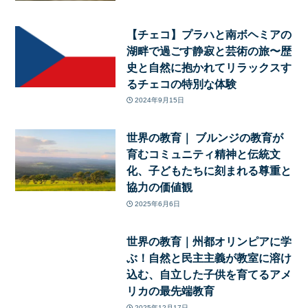
【チェコ】プラハと南ボヘミアの
湖畔で過ごす静寂と芸術の旅〜歴
史と自然に抱かれてリラックスす
るチェコの特別な体験
2024年9月15日
世界の教育｜ ブルンジの教育が
育むコミュニティ精神と伝統文
化、子どもたちに刻まれる尊重と
協力の価値観
2025年6月6日
世界の教育｜州都オリンピアに学
ぶ！自然と民主主義が教室に溶け
込む、自立した子供を育てるアメ
リカの最先端教育
2025年12月17日