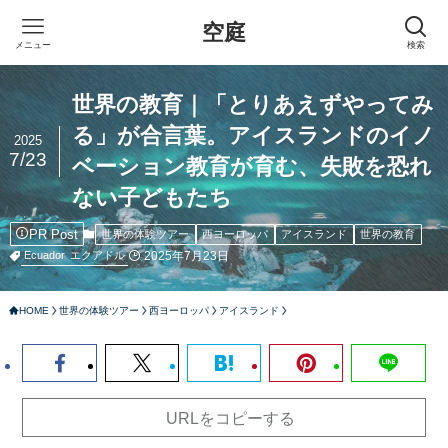
空庭
メニュー
検索
世界の教育｜「とりあえずやってみ
る」が合言葉。アイスランドのイノ
2025
7/23
ベーション教育が育む、失敗を恐れ
ない子どもたち
PR Post
世界の体験ツアー
西ヨーロッパ
アイスランド
世界の教育
2025年7月23日
Ecuador
エクアドル
HOME
世界の体験ツアー
西ヨーロッパ
アイスランド
URLをコピーする