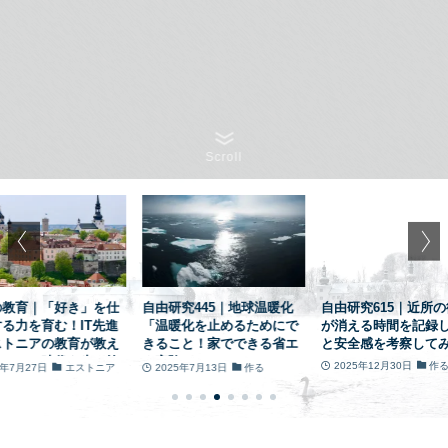
Scroll
の教育｜「好き」を仕
自由研究445｜地球温暖化
自由研究615｜近所
る力を育む！IT先進
「温暖化を止めるためにで
が消える時間を記録
ストニアの教育が教え
きること！家でできる省エ
と安全感を考察して
る、AI時代を生き抜
ネ実験」
2025年12月30日
作
5年7月27日
エストニア
2025年7月13日
作る
ント