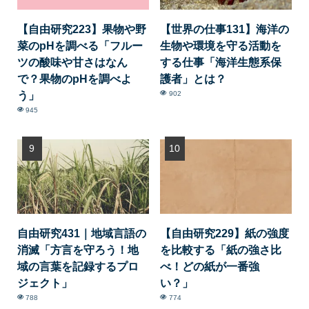
【自由研究223】果物や野
【世界の仕事131】海洋の
菜のpHを調べる「フルー
生物や環境を守る活動を
ツの酸味や甘さはなん
する仕事「海洋生態系保
で？果物のpHを調べよ
護者」とは？
う」
902
945
自由研究431｜地域言語の
【自由研究229】紙の強度
消滅「方言を守ろう！地
を比較する「紙の強さ比
域の言葉を記録するプロ
べ！どの紙が一番強
ジェクト」
い？」
788
774