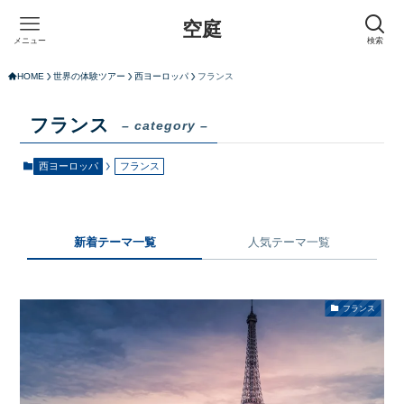
空庭
メニュー
検索
HOME
世界の体験ツアー
西ヨーロッパ
フランス
フランス
– category –
西ヨーロッパ
フランス
新着テーマ一覧
人気テーマ一覧
フランス