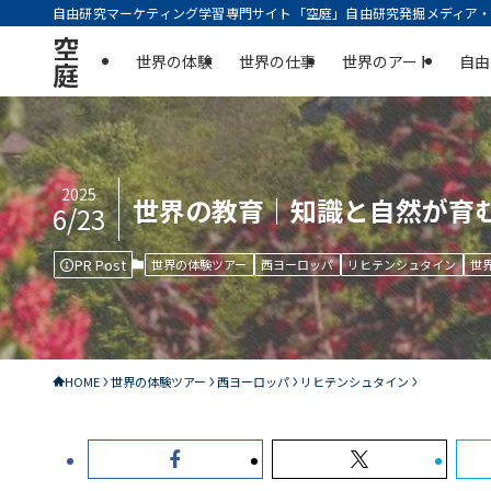
自由研究マーケティング学習専門サイト「空庭」自由研究発掘メディア・実
空
世界の体験
世界の仕事
世界のアート
自由
庭
2025
世界の教育｜知識と自然が育
6/23
PR Post
世界の体験ツアー
西ヨーロッパ
リヒテンシュタイン
世
HOME
世界の体験ツアー
西ヨーロッパ
リヒテンシュタイン