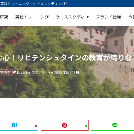
践トレーニング・ケーススタディマガジン | 空庭
研究
実践トレーニング
ケーススタディー
ブランド比較
今
む心！リヒテンシュタインの教育が織りな
Ecuador
エクアドル
界の教育
2025年6月23日