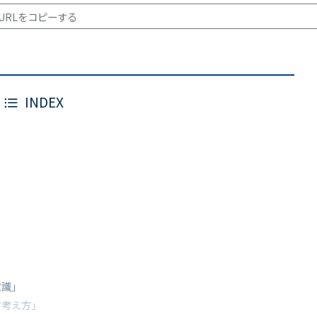
URLをコピーする
INDEX
」
意識」
す考え方」