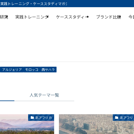
践トレーニング・ケーススタディマガジン | 空庭
研究
実践トレーニング
ケーススタディー
ブランド比較
今
アルジェリア
モロッコ
西サハラ
人気テーマ一覧
北アフリカ
北アフリ