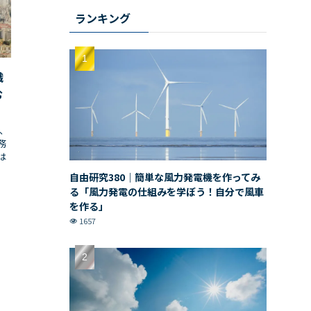
ランキング
織
む
、
務
は
自由研究380｜簡単な風力発電機を作ってみ
る「風力発電の仕組みを学ぼう！自分で風車
を作る」
1657