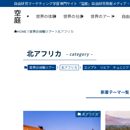
自由研究マーケティング学習専門サイト「空庭」自由研究発掘メディア・実
空
世界の体験
世界の仕事
世界のアート
自由
庭
HOME
世界の体験ツアー
北アフリカ
北アフリカ
– category –
世界の体験ツアー
北アフリカ
エジプト
リビア
チュニジア
新着テーマ一覧
北アフリカ