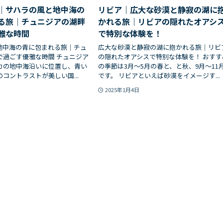
｜サハラの風と地中海の
リビア｜広大な砂漠と静寂の湖に
る旅｜チュニジアの湖畔
かれる旅｜リビアの隠れたオアシ
雅な時間
で特別な体験を！
地中海の青に包まれる旅｜チュ
広大な砂漠と静寂の湖に抱かれる旅｜リビ
で過ごす優雅な時間 チュニジア
の隠れたオアシスで特別な体験を！ おすす
カの地中海沿いに位置し、青い
の季節は3月～5月の春と、と秋、9月～11
コントラストが美しい国...
です。 リビアといえば砂漠をイメージす...
2025年1月4日