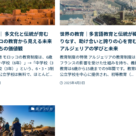
｜ 多文化と伝統が育む
世界の教育｜多言語教育と伝統が
コの教育から見える未来
りなす、助け合いと誇りの心を育
ちの価値観
アルジェリアの学びと未来
徴 モロッコの教育制度は、6歳
教育制度の特徴 アルジェリアの教育制度は
小学校（6年）」→「中学校（3
フランスの影響を受けた仕組みを持ち、義
（3年）」という、6・3・3制
教育は6歳から15歳までの9年間です。教育
公立学校は無料で、ほとんど...
公立学校を中心に提供され、初等教育（...
日
2025年4月3日
北アフリカ