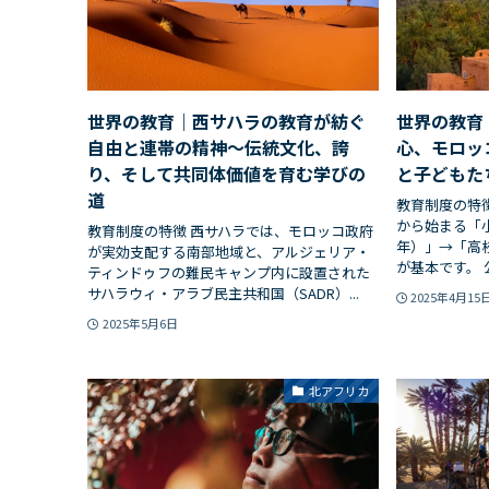
世界の教育｜西サハラの教育が紡ぐ
世界の教育
自由と連帯の精神〜伝統文化、誇
心、モロッ
り、そして共同体価値を育む学びの
と子どもた
道
教育制度の特
から始まる「
教育制度の特徴 西サハラでは、モロッコ政府
年）」→「高校
が実効支配する南部地域と、アルジェリア・
が基本です。 
ティンドゥフの難民キャンプ内に設置された
サハラウィ・アラブ民主共和国（SADR）...
2025年4月15
2025年5月6日
北アフリカ