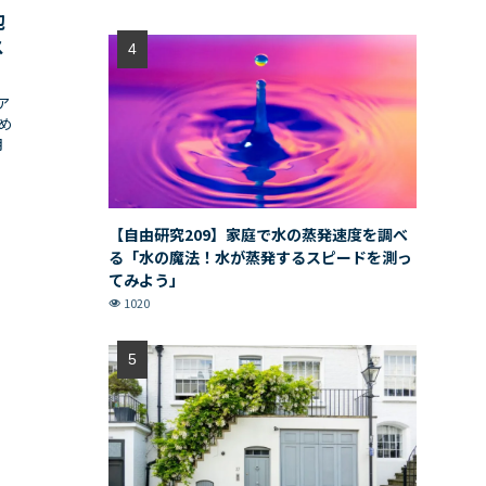
抱
ス
ア
め
月
【自由研究209】家庭で水の蒸発速度を調べ
る「水の魔法！水が蒸発するスピードを測っ
てみよう」
1020