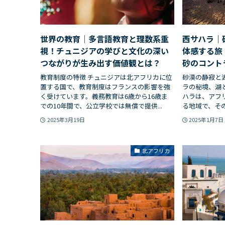
世界の教育｜多言語教育と理数系重
西サハラ｜
視！チュニジアの学びと文化の深い
体感する旅
つながりが生み出す価値観とは？
砂のコント
教育制度の特徴 チュニジアは北アフリカに位
砂漠の静寂と
置する国で、教育制度はフランスの影響を強
ラの秘境、湖
く受けています。義務教育は6歳から16歳ま
ハラは、アフ
での10年間で、公立学校では無償で提供...
る地域で、その
2025年3月19日
2025年1月7日
北アフリカ