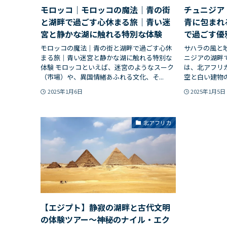
モロッコ｜モロッコの魔法｜青の街
チュニジア
と湖畔で過ごす心休まる旅｜青い迷
青に包まれ
宮と静かな湖に触れる特別な体験
で過ごす優
モロッコの魔法｜青の街と湖畔で過ごす心休
サハラの風と
まる旅｜青い迷宮と静かな湖に触れる特別な
ニジアの湖畔
体験 モロッコといえば、迷宮のようなスーク
は、北アフリ
（市場）や、異国情緒あふれる文化、そ...
空と白い建物の
2025年1月6日
2025年1月5日
北アフリカ
【エジプト】静寂の湖畔と古代文明
の体験ツアー〜神秘のナイル・エク