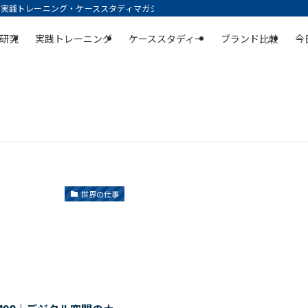
践トレーニング・ケーススタディマガジン | 空庭
研究
実践トレーニング
ケーススタディー
ブランド比較
今
世界の仕事