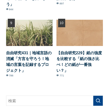
う」
897
944
自由研究431｜地域言語の
【自由研究229】紙の強度
消滅「方言を守ろう！地
を比較する「紙の強さ比
域の言葉を記録するプロ
べ！どの紙が一番強
ジェクト」
い？」
786
771