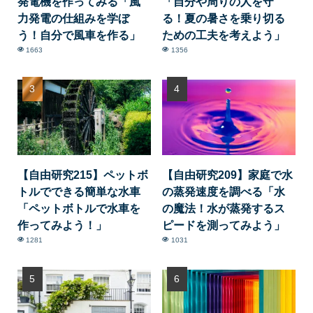
発電機を作ってみる「風
「自分や周りの人を守
力発電の仕組みを学ぼ
る！夏の暑さを乗り切る
う！自分で風車を作る」
ための工夫を考えよう」
1663
1356
【自由研究215】ペットボ
【自由研究209】家庭で水
トルでできる簡単な水車
の蒸発速度を調べる「水
「ペットボトルで水車を
の魔法！水が蒸発するス
作ってみよう！」
ピードを測ってみよう」
1281
1031