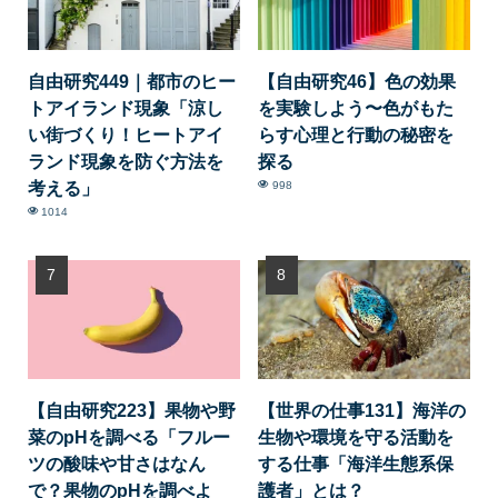
自由研究449｜都市のヒー
【自由研究46】色の効果
トアイランド現象「涼し
を実験しよう〜色がもた
い街づくり！ヒートアイ
らす心理と行動の秘密を
ランド現象を防ぐ方法を
探る
考える」
998
1014
【自由研究223】果物や野
【世界の仕事131】海洋の
菜のpHを調べる「フルー
生物や環境を守る活動を
ツの酸味や甘さはなん
する仕事「海洋生態系保
で？果物のpHを調べよ
護者」とは？