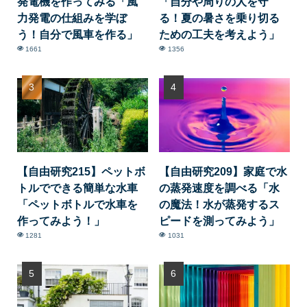
発電機を作ってみる「風
「自分や周りの人を守
力発電の仕組みを学ぼ
る！夏の暑さを乗り切る
う！自分で風車を作る」
ための工夫を考えよう」
1661
1356
【自由研究215】ペットボ
【自由研究209】家庭で水
トルでできる簡単な水車
の蒸発速度を調べる「水
「ペットボトルで水車を
の魔法！水が蒸発するス
作ってみよう！」
ピードを測ってみよう」
1281
1031