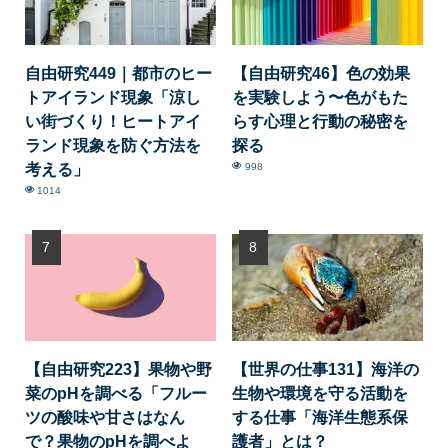
自由研究449｜都市のヒー
【自由研究46】色の効果
トアイランド現象「涼し
を実験しよう〜色がもた
い街づくり！ヒートアイ
らす心理と行動の秘密を
ランド現象を防ぐ方法を
探る
考える」
998
1014
【自由研究223】果物や野
【世界の仕事131】海洋の
菜のpHを調べる「フルー
生物や環境を守る活動を
ツの酸味や甘さはなん
する仕事「海洋生態系保
で？果物のpHを調べよ
護者」とは？