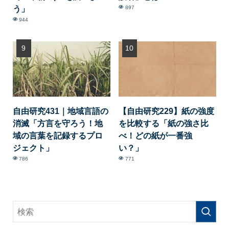
う」
897
944
自由研究431｜地域言語の
【自由研究229】紙の強度
消滅「方言を守ろう！地
を比較する「紙の強さ比
域の言葉を記録するプロ
べ！どの紙が一番強
ジェクト」
い？」
786
771