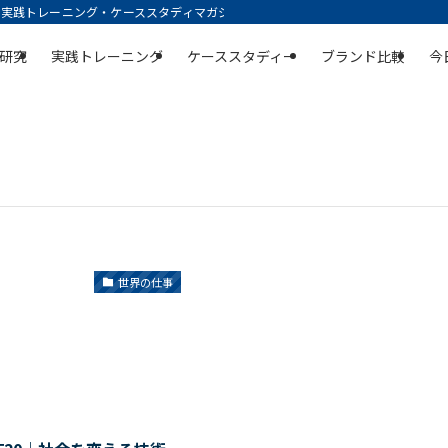
践トレーニング・ケーススタディマガジン | 空庭
研究
実践トレーニング
ケーススタディー
ブランド比較
今
世界の仕事