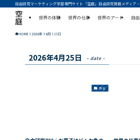
自由研究マーケティング学習専門サイト「空庭」自由研究発掘メディア・実
空
世界の体験
世界の仕事
世界のアート
自由
庭
HOME
2026年
4月
25日
2026年4月25日
– date –
作る