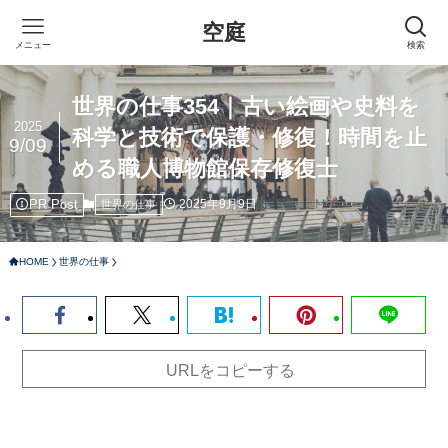
空庭
メニュー
検索
世界の仕事354｜古い絵画や史料を
2025
科学と技術で保護・修復！時間を止
9/09
める職人博物館保存修復士
PR Post
2025年9月9日
世界の仕事
HOME
世界の仕事
URLをコピーする