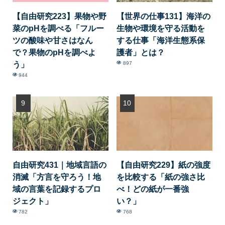
【自由研究223】果物や野
【世界の仕事131】海洋の
菜のpHを調べる「フルー
生物や環境を守る活動を
ツの酸味や甘さはなん
する仕事「海洋生態系保
で？果物のpHを調べよ
護者」とは？
う」
897
944
自由研究431｜地域言語の
【自由研究229】紙の強度
消滅「方言を守ろう！地
を比較する「紙の強さ比
域の言葉を記録するプロ
べ！どの紙が一番強
ジェクト」
い？」
782
768