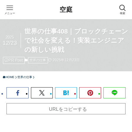
空庭
メニュー
検索
世界の仕事408｜ブロックチェーン
2025
で社会を変える！実装エンジニア
12/23
の新しい挑戦
PR Post
2025年12月23日
世界の仕事
HOME
世界の仕事
URLをコピーする