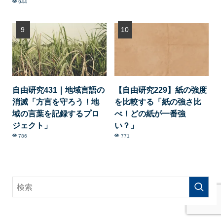
944
自由研究431｜地域言語の
【自由研究229】紙の強度
消滅「方言を守ろう！地
を比較する「紙の強さ比
域の言葉を記録するプロ
べ！どの紙が一番強
ジェクト」
い？」
786
771