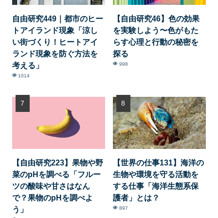
自由研究449｜都市のヒー
【自由研究46】色の効果
トアイランド現象「涼し
を実験しよう〜色がもた
い街づくり！ヒートアイ
らす心理と行動の秘密を
ランド現象を防ぐ方法を
探る
考える」
998
1014
【自由研究223】果物や野
【世界の仕事131】海洋の
菜のpHを調べる「フルー
生物や環境を守る活動を
ツの酸味や甘さはなん
する仕事「海洋生態系保
で？果物のpHを調べよ
護者」とは？
う」
897