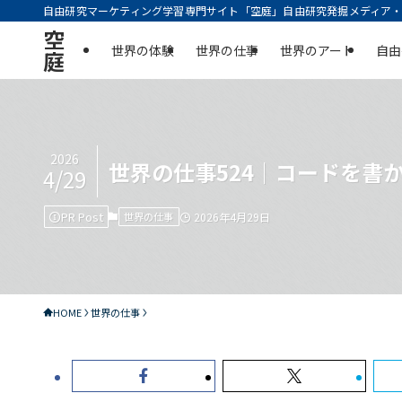
自由研究マーケティング学習専門サイト「空庭」自由研究発掘メディア・実
空
世界の体験
世界の仕事
世界のアート
自由
庭
2026
世界の仕事524｜コードを書
4/29
PR Post
世界の仕事
2026年4月29日
HOME
世界の仕事