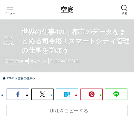
空庭
メニュー
検索
世界の仕事491｜都市のデータをま
2026
とめる司令塔！スマートシティ管理
3/24
の仕事を学ぼう
PR Post
2026年3月24日
世界の仕事
HOME
世界の仕事
URLをコピーする