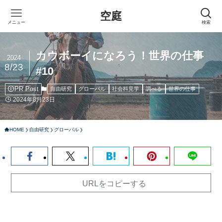
空庭
メニュー
検索
カウボーイになろう！世界の仕事
2024
8/23
#10
PR Post
自由研究
グローバル
社会科見学
調べる
世界の仕事
2024年8月23日
HOME
自由研究
グローバル
URLをコピーする