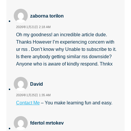
zaborna torilon
2026年1月21日 2:18 AM
Oh my goodness! an incredible article dude.
Thanks However I’m experiencing concern with
ur rss . Don’t know why Unable to subscribe to it.
Is there anybody getting similar rss downside?
Anyone who is aware of kindly respond. Thnkx
David
2026年1月25日 1:35 AM
Contact Me
– You make learning fun and easy.
fdertol mrtokev