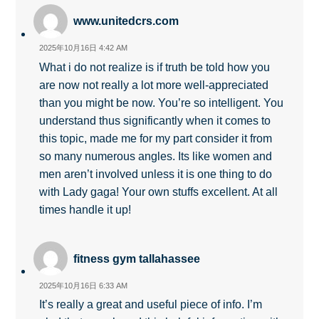
www.unitedcrs.com
2025年10月16日 4:42 AM
What i do not realize is if truth be told how you
are now not really a lot more well-appreciated
than you might be now. You’re so intelligent. You
understand thus significantly when it comes to
this topic, made me for my part consider it from
so many numerous angles. Its like women and
men aren’t involved unless it is one thing to do
with Lady gaga! Your own stuffs excellent. At all
times handle it up!
fitness gym tallahassee
2025年10月16日 6:33 AM
It’s really a great and useful piece of info. I’m