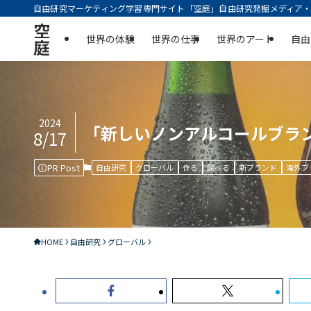
自由研究マーケティング学習専門サイト「空庭」自由研究発掘メディア・実
空
世界の体験
世界の仕事
世界のアート
自由
庭
2024
「新しいノンアルコールブラン
8/17
PR Post
自由研究
グローバル
作る
調べる
新ブランド
海外ブ
HOME
自由研究
グローバル