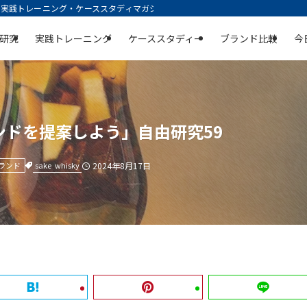
践トレーニング・ケーススタディマガジン | 空庭
研究
実践トレーニング
ケーススタディー
ブランド比較
今
ドを提案しよう」自由研究59
sake
whisky
ランド
2024年8月17日