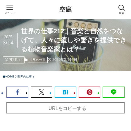
空庭
メニュー
検索
世界の仕事212｜音楽と自然をつな
2025
げて、人々に癒しや驚きを提供でき
3/14
る植物音楽家とは？
PR Post
2025年3月14日
世界の仕事
HOME
世界の仕事
URLをコピーする