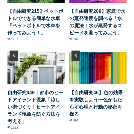
【自由研究215】ペットボ
【自由研究209】家庭で水
トルでできる簡単な水車
の蒸発速度を調べる「水
「ペットボトルで水車を
の魔法！水が蒸発するス
作ってみよう！」
ピードを測ってみよう」
1281
1025
自由研究449｜都市のヒー
【自由研究46】色の効果
トアイランド現象「涼し
を実験しよう〜色がもた
い街づくり！ヒートアイ
らす心理と行動の秘密を
ランド現象を防ぐ方法を
探る
考える」
993
1012