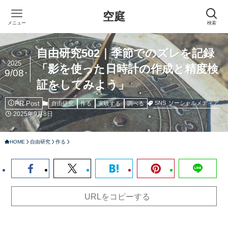
空庭
メニュー
検索
自由研究502｜季節でのズレを記録
2025
「影を使った日時計の作成と精度検
9/08
証をしてみよう」
PR Post
SNS
ソーシャルメディア
自由研究
作る
実験する
調べる
2025年9月8日
HOME
自由研究
作る
URLをコピーする