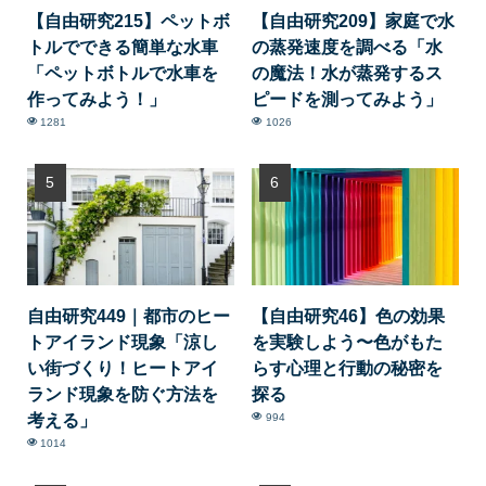
【自由研究215】ペットボ
【自由研究209】家庭で水
トルでできる簡単な水車
の蒸発速度を調べる「水
「ペットボトルで水車を
の魔法！水が蒸発するス
作ってみよう！」
ピードを測ってみよう」
1281
1026
自由研究449｜都市のヒー
【自由研究46】色の効果
トアイランド現象「涼し
を実験しよう〜色がもた
い街づくり！ヒートアイ
らす心理と行動の秘密を
ランド現象を防ぐ方法を
探る
考える」
994
1014