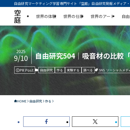
自由研究マーケティング学習専門サイト「空庭」自由研究発掘メディア・実
空
世界の体験
世界の仕事
世界のアート
自由
庭
2025
自由研究504｜吸音材の比較
9/10
PR Post
SNS
ソーシャルメデ
自由研究
作る
実験する
調べる
HOME
自由研究
作る