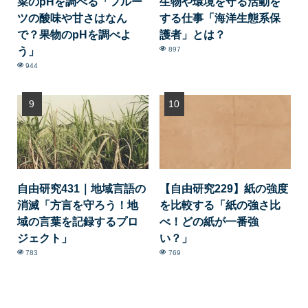
菜のpHを調べる「フルー
生物や環境を守る活動を
ツの酸味や甘さはなん
する仕事「海洋生態系保
で？果物のpHを調べよ
護者」とは？
う」
897
944
自由研究431｜地域言語の
【自由研究229】紙の強度
消滅「方言を守ろう！地
を比較する「紙の強さ比
域の言葉を記録するプロ
べ！どの紙が一番強
ジェクト」
い？」
783
769