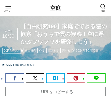
空庭
メニュー
検索
【自由研究190】家庭でできる雲の
2024
観察「おうちで雲の観察！空に浮
10/30
かぶフワフワを研究しよう」
PR Post
2024年10月30日
自由研究
作る
実験する
調べる
HOME
自由研究
作る
URLをコピーする