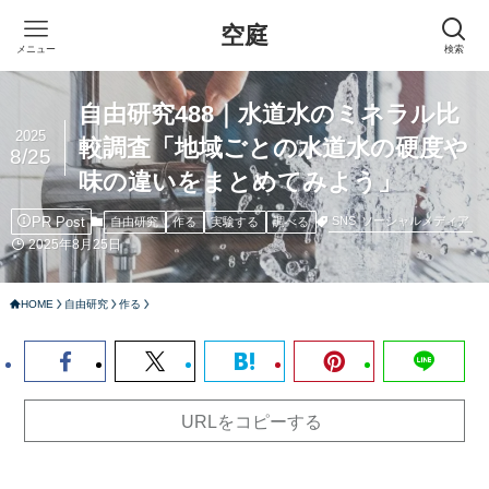
空庭
メニュー
検索
自由研究488｜水道水のミネラル比
2025
較調査「地域ごとの水道水の硬度や
8/25
味の違いをまとめてみよう」
PR Post
SNS
ソーシャルメディア
自由研究
作る
実験する
調べる
2025年8月25日
HOME
自由研究
作る
URLをコピーする