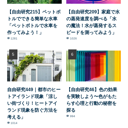
【自由研究215】ペットボ
【自由研究209】家庭で水
トルでできる簡単な水車
の蒸発速度を調べる「水
「ペットボトルで水車を
の魔法！水が蒸発するス
作ってみよう！」
ピードを測ってみよう」
1281
1026
自由研究449｜都市のヒー
【自由研究46】色の効果
トアイランド現象「涼し
を実験しよう〜色がもた
い街づくり！ヒートアイ
らす心理と行動の秘密を
ランド現象を防ぐ方法を
探る
考える」
994
1014