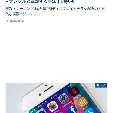
– デジタルと並走する手法｜Day8-6
実践トレーニングday8-6店舗ディスプレイとチラシ配布の効果
的な実践方法 - デジタ...
2024年9月5日
day8