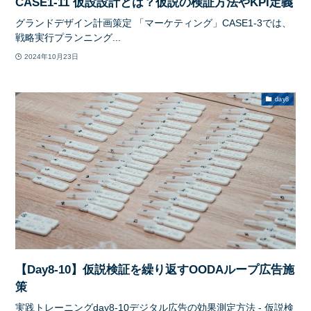
CASE1-11 仮設設計とは？仮説の検証方法やKPI定義
グランドデザイン計画策定 「マーケティング」CASE1-3では、
戦略実行プランニング...
2024年10月23日
day8
【Day8-10】仮説検証を繰り返すOODAループ広告施
策
実践トレーニングday8-10デジタル広告の効果測定方法 - 仮説検