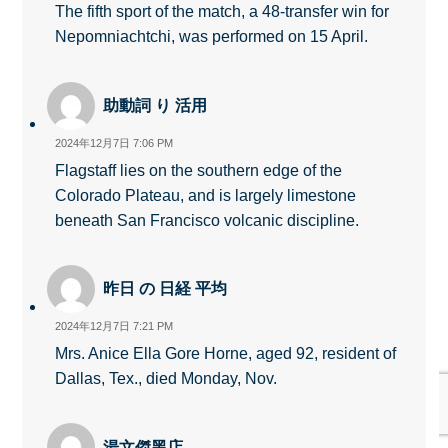
The fifth sport of the match, a 48-transfer win for
Nepomniachtchi, was performed on 15 April.
助動詞 り 活用
2024年12月7日 7:06 PM
Flagstaff lies on the southern edge of the
Colorado Plateau, and is largely limestone
beneath San Francisco volcanic discipline.
昨日 の 日経 平均
2024年12月7日 7:21 PM
Mrs. Anice Ella Gore Horne, aged 92, resident of
Dallas, Tex., died Monday, Nov.
湯文傑黑店