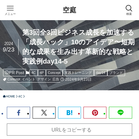
空庭
メニュー
検索
第3回全3回ビジネス成長を加速する
「成長ハック」10のアイデア〜短期
2024
9/23
的な成果を生み出す革新的な戦略と
実践例day14-5
PR Post
4C
4P
Concept
実践トレーニング
day14
ブランド
2024年9月23日
Concept
イベント
デザイン
広告
HOME
4C
URLをコピーする