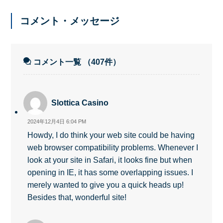
コメント・メッセージ
コメント一覧
（407件）
Slottica Casino
2024年12月4日 6:04 PM
Howdy, I do think your web site could be having
web browser compatibility problems. Whenever I
look at your site in Safari, it looks fine but when
opening in IE, it has some overlapping issues. I
merely wanted to give you a quick heads up!
Besides that, wonderful site!