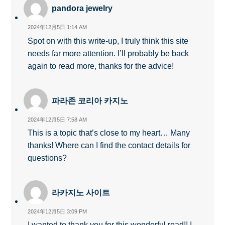
pandora jewelry
2024年12月5日 1:14 AM
Spot on with this write-up, I truly think this site
needs far more attention. I’ll probably be back
again to read more, thanks for the advice!
파라존 코리아 카지노
2024年12月5日 7:58 AM
This is a topic that’s close to my heart… Many
thanks! Where can I find the contact details for
questions?
라카지노 사이트
2024年12月5日 3:09 PM
I wanted to thank you for this wonderful read!! I