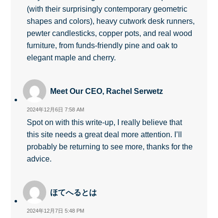
(with their surprisingly contemporary geometric
shapes and colors), heavy cutwork desk runners,
pewter candlesticks, copper pots, and real wood
furniture, from funds-friendly pine and oak to
elegant maple and cherry.
Meet Our CEO, Rachel Serwetz
2024年12月6日 7:58 AM
Spot on with this write-up, I really believe that
this site needs a great deal more attention. I’ll
probably be returning to see more, thanks for the
advice.
ほてへるとは
2024年12月7日 5:48 PM