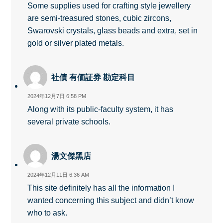
Some supplies used for crafting style jewellery
are semi-treasured stones, cubic zircons,
Swarovski crystals, glass beads and extra, set in
gold or silver plated metals.
社債 有価証券 勘定科目
2024年12月7日 6:58 PM
Along with its public-faculty system, it has
several private schools.
湯文傑黑店
2024年12月11日 6:36 AM
This site definitely has all the information I
wanted concerning this subject and didn’t know
who to ask.