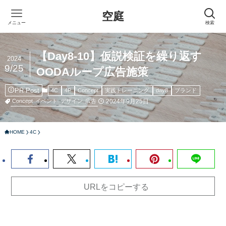
空庭
メニュー
検索
【Day8-10】仮説検証を繰り返す
2024
9/25
OODAループ広告施策
PR Post
4C
4P
Concept
実践トレーニング
day8
ブランド
2024年9月25日
Concept
イベント
デザイン
広告
HOME
4C
URLをコピーする