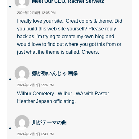
Meet Our CEO, Rachel Serwetz
2024年12月6日 12:05 PM
I really love your site.. Great colors & theme. Did
you build this web site yourself? Please reply
back as I’m trying to create my own blog and
would love to find out where you got this from or
just what the theme is called. Cheers.
癖が強いんじゃ 画像
2024年12月7日 5:26 PM
Wilbur Cemetery , Wilbur , WA with Pastor
Heather Jepsen officiating.
川がテーマの曲
2024年12月7日 6:43 PM