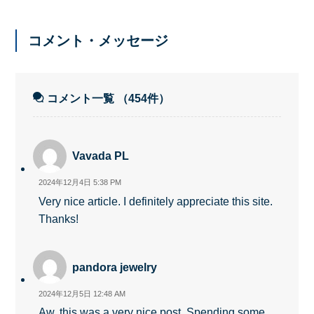
コメント・メッセージ
コメント一覧
（454件）
Vavada PL
2024年12月4日 5:38 PM
Very nice article. I definitely appreciate this site.
Thanks!
pandora jewelry
2024年12月5日 12:48 AM
Aw, this was a very nice post. Spending some