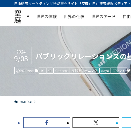
自由研究マーケティング学習専門サイト「空庭」自由研究発掘メディア・実
空
世界の体験
世界の仕事
世界のアート
自由
庭
2024
パブリックリレーションズの基礎 
9/03
PR Post
4C
4P
Concept
実践トレーニング
day8
ブランド
HOME
4C