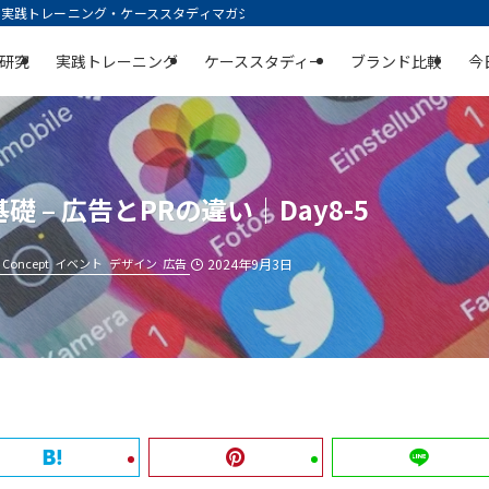
践トレーニング・ケーススタディマガジン | 空庭
研究
実践トレーニング
ケーススタディー
ブランド比較
今
– 広告とPRの違い｜Day8-5
Concept
イベント
デザイン
広告
2024年9月3日