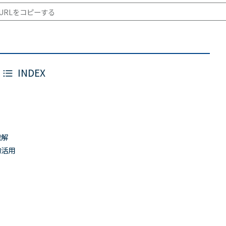
URLをコピーする
INDEX
理解
的活用