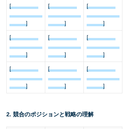
[
[
[
]
]
]
[
[
[
]
]
]
[
[
[
]
]
]
2. 競合のポジションと戦略の理解