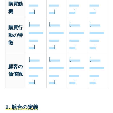
購買動
機
]
]
]
]
[
[
[
[
購買行
動の特
徴
]
]
]
]
[
[
[
[
顧客の
価値観
]
]
]
]
2. 競合の定義