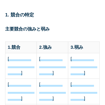
1. 競合の特定
主要競合の強みと弱み
1.競合
2.強み
3.弱み
[
[
[
]
]
]
[
[
[
]
]
]