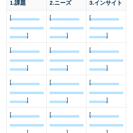
1.課題
2.ニーズ
3.インサイト
[
[
[
]
]
]
[
[
[
]
]
]
[
[
[
]
]
]
[
[
[
]
]
]