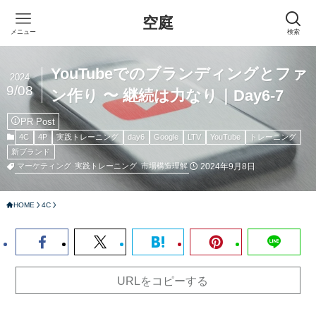
空庭
メニュー
検索
YouTubeでのブランディングとファ
2024
9/08
ン作り 〜 継続は力なり｜Day6-7
PR Post
4C
4P
実践トレーニング
day6
Google
LTV
YouTube
トレーニング
新ブランド
2024年9月8日
マーケティング
実践トレーニング
市場構造理解
HOME
4C
URLをコピーする