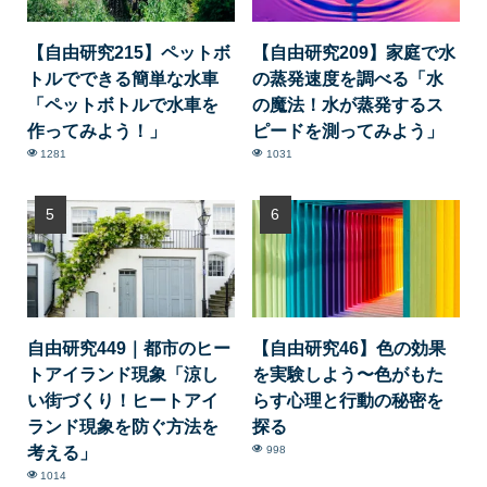
【自由研究215】ペットボ
【自由研究209】家庭で水
トルでできる簡単な水車
の蒸発速度を調べる「水
「ペットボトルで水車を
の魔法！水が蒸発するス
作ってみよう！」
ピードを測ってみよう」
1281
1031
自由研究449｜都市のヒー
【自由研究46】色の効果
トアイランド現象「涼し
を実験しよう〜色がもた
い街づくり！ヒートアイ
らす心理と行動の秘密を
ランド現象を防ぐ方法を
探る
考える」
998
1014