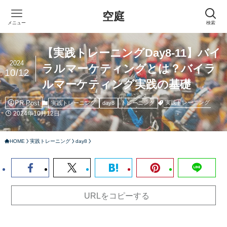
空庭
メニュー
検索
【実践トレーニングDay8-11】バイ
2024
ラルマーケティングとは？バイラ
10/12
ルマーケティング実践の基礎
PR Post
実践トレーニング
実践トレーニング
day8
トレーニング
2024年10月12日
HOME
実践トレーニング
day8
URLをコピーする