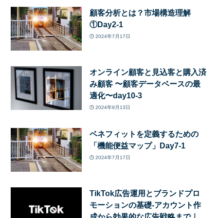
顧客分析とは？市場構造理解
①Day2-1
2024年7月17日
オンライン顧客と見込客と購入済
み顧客 〜顧客データベースの最
適化〜day10-3
2024年9月13日
ベネフィットを定義するための
「機能便益マップ」Day7-1
2024年7月17日
TikTok広告運用とブランドプロ
モーションの基礎-アカウント作
成から効果的な広告戦略まで｜