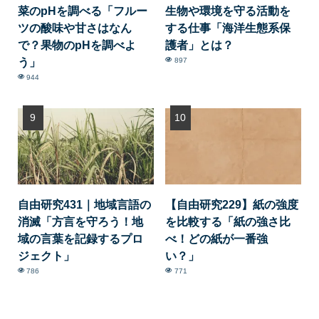
菜のpHを調べる「フルー
生物や環境を守る活動を
ツの酸味や甘さはなん
する仕事「海洋生態系保
で？果物のpHを調べよ
護者」とは？
う」
897
944
自由研究431｜地域言語の
【自由研究229】紙の強度
消滅「方言を守ろう！地
を比較する「紙の強さ比
域の言葉を記録するプロ
べ！どの紙が一番強
ジェクト」
い？」
786
771