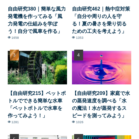
自由研究380｜簡単な風力
自由研究462｜熱中症対策
発電機を作ってみる「風
「自分や周りの人を守
力発電の仕組みを学ぼ
る！夏の暑さを乗り切る
う！自分で風車を作る」
ための工夫を考えよう」
1658
1353
【自由研究215】ペットボ
【自由研究209】家庭で水
トルでできる簡単な水車
の蒸発速度を調べる「水
「ペットボトルで水車を
の魔法！水が蒸発するス
作ってみよう！」
ピードを測ってみよう」
1281
1026