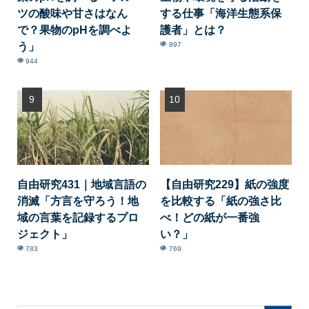
ツの酸味や甘さはなん
する仕事「海洋生態系保
で？果物のpHを調べよ
護者」とは？
う」
897
944
自由研究431｜地域言語の
【自由研究229】紙の強度
消滅「方言を守ろう！地
を比較する「紙の強さ比
域の言葉を記録するプロ
べ！どの紙が一番強
ジェクト」
い？」
783
769