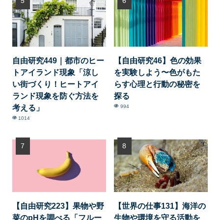
自由研究449｜都市のヒー
【自由研究46】色の効果
トアイランド現象「涼し
を実験しよう〜色がもた
い街づくり！ヒートアイ
らす心理と行動の秘密を
ランド現象を防ぐ方法を
探る
考える」
994
1014
【自由研究223】果物や野
【世界の仕事131】海洋の
菜のpHを調べる「フルー
生物や環境を守る活動を