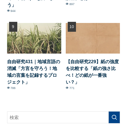
う」
897
944
自由研究431｜地域言語の
【自由研究229】紙の強度
消滅「方言を守ろう！地
を比較する「紙の強さ比
域の言葉を記録するプロ
べ！どの紙が一番強
ジェクト」
い？」
786
771