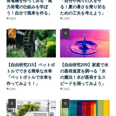
発電機を作ってみる「風
「自分や周りの人を守
力発電の仕組みを学ぼ
る！夏の暑さを乗り切る
う！自分で風車を作る」
ための工夫を考えよう」
1663
1356
【自由研究215】ペットボ
【自由研究209】家庭で水
トルでできる簡単な水車
の蒸発速度を調べる「水
「ペットボトルで水車を
の魔法！水が蒸発するス
作ってみよう！」
ピードを測ってみよう」
1281
1031