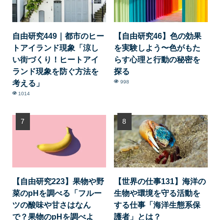
自由研究449｜都市のヒー
【自由研究46】色の効果
トアイランド現象「涼し
を実験しよう〜色がもた
い街づくり！ヒートアイ
らす心理と行動の秘密を
ランド現象を防ぐ方法を
探る
考える」
998
1014
【自由研究223】果物や野
【世界の仕事131】海洋の
菜のpHを調べる「フルー
生物や環境を守る活動を
ツの酸味や甘さはなん
する仕事「海洋生態系保
で？果物のpHを調べよ
護者」とは？