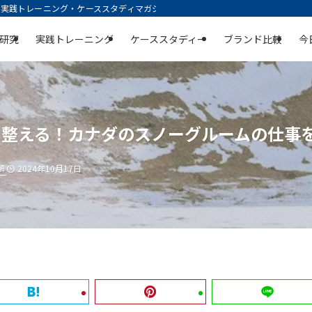
践トレーニング・ケーススタディマガジン | 空庭
研究
実践トレーニング
ケーススタディー
ブランド比較
今
に整える！カナダのスノーグルームの仕事
解
2024年10月17日