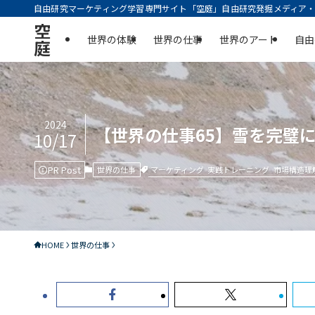
自由研究マーケティング学習専門サイト「空庭」自由研究発掘メディア・実
空
世界の体験
世界の仕事
世界のアート
自由
庭
2024
【世界の仕事65】雪を完璧
10/17
PR Post
マーケティング
実践トレーニング
市場構造理
世界の仕事
HOME
世界の仕事