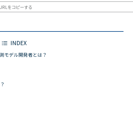
URLをコピーする
INDEX
予測モデル開発者とは？
？