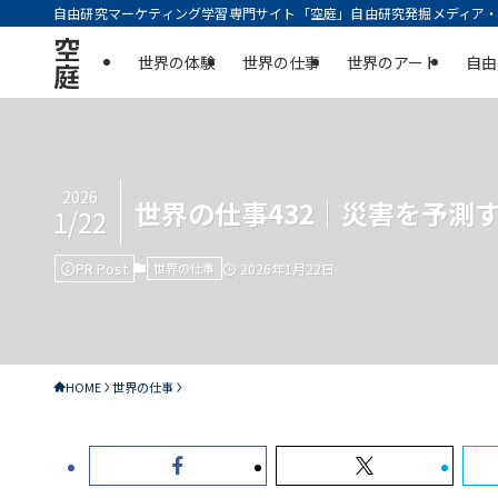
自由研究マーケティング学習専門サイト「空庭」自由研究発掘メディア・実
空
世界の体験
世界の仕事
世界のアート
自由
庭
2026
世界の仕事432｜災害を予測
1/22
PR Post
世界の仕事
2026年1月22日
HOME
世界の仕事