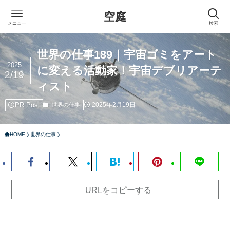
空庭
メニュー
検索
世界の仕事189｜宇宙ゴミをアート
2025
に変える活動家！宇宙デブリアーテ
2/19
ィスト
PR Post
2025年2月19日
世界の仕事
HOME
世界の仕事
URLをコピーする