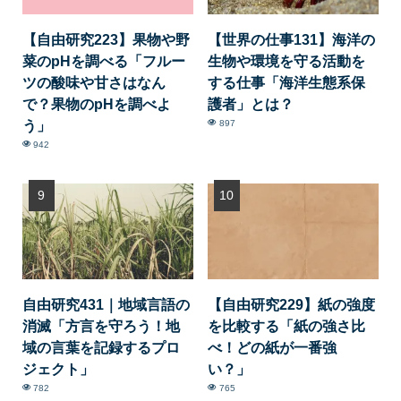
【自由研究223】果物や野
【世界の仕事131】海洋の
菜のpHを調べる「フルー
生物や環境を守る活動を
ツの酸味や甘さはなん
する仕事「海洋生態系保
で？果物のpHを調べよ
護者」とは？
う」
897
942
自由研究431｜地域言語の
【自由研究229】紙の強度
消滅「方言を守ろう！地
を比較する「紙の強さ比
域の言葉を記録するプロ
べ！どの紙が一番強
ジェクト」
い？」
782
765