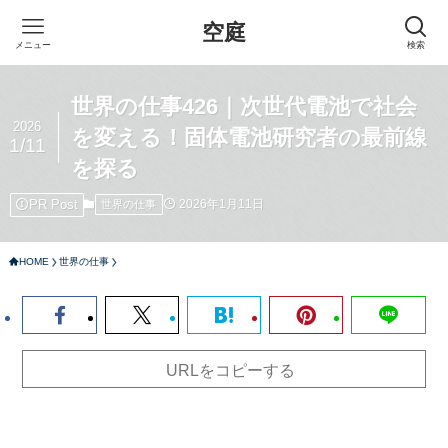
空庭
メニュー
検索
世界の仕事426｜次世代電池で社会
2026
を変える！固体電池研究者の最前線
1/11
を探る
PR Post
2026年1月11日
世界の仕事
HOME
世界の仕事
URLをコピーする