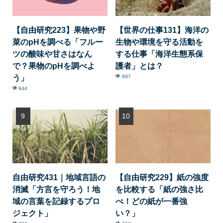
【自由研究223】果物や野
【世界の仕事131】海洋の
菜のpHを調べる「フルー
生物や環境を守る活動を
ツの酸味や甘さはなん
する仕事「海洋生態系保
で？果物のpHを調べよ
護者」とは？
う」
897
944
自由研究431｜地域言語の
【自由研究229】紙の強度
消滅「方言を守ろう！地
を比較する「紙の強さ比
域の言葉を記録するプロ
べ！どの紙が一番強
ジェクト」
い？」