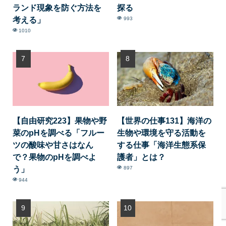
ランド現象を防ぐ方法を
探る
考える」
993
1010
【自由研究223】果物や野
【世界の仕事131】海洋の
菜のpHを調べる「フルー
生物や環境を守る活動を
ツの酸味や甘さはなん
する仕事「海洋生態系保
で？果物のpHを調べよ
護者」とは？
う」
897
944