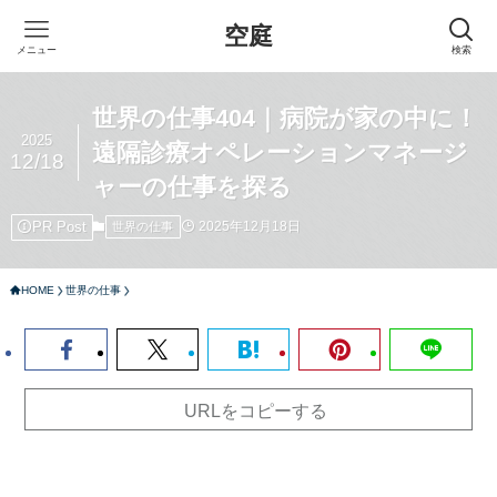
空庭
メニュー
検索
世界の仕事404｜病院が家の中に！
2025
遠隔診療オペレーションマネージ
12/18
ャーの仕事を探る
PR Post
2025年12月18日
世界の仕事
HOME
世界の仕事
URLをコピーする