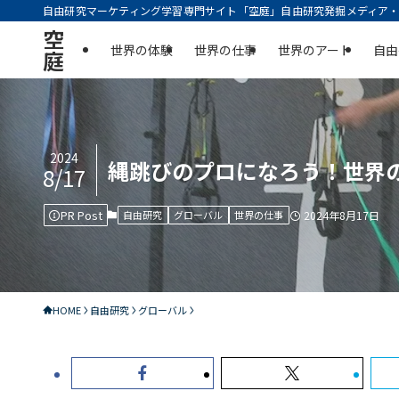
自由研究マーケティング学習専門サイト「空庭」自由研究発掘メディア・実
空
世界の体験
世界の仕事
世界のアート
自由
庭
2024
縄跳びのプロになろう！世界の
8/17
PR Post
自由研究
グローバル
世界の仕事
2024年8月17日
HOME
自由研究
グローバル