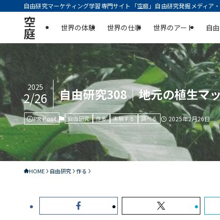
自由研究マーケティング学習専門サイト「空庭」自由研究発掘メディア・実
空
世界の体験
世界の仕事
世界のアート
自由
庭
2025
自由研究308｜地元の植生マ
2/26
PR Post
自由研究
作る
実験する
調べる
2025年2月26日
HOME
自由研究
作る