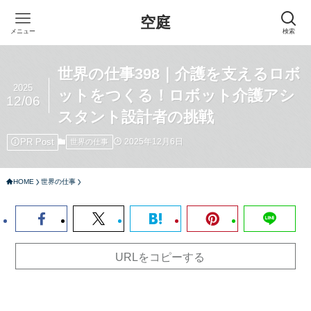
空庭
メニュー
検索
世界の仕事398｜介護を支えるロボ
2025
ットをつくる！ロボット介護アシ
12/06
スタント設計者の挑戦
PR Post
2025年12月6日
世界の仕事
HOME
世界の仕事
URLをコピーする