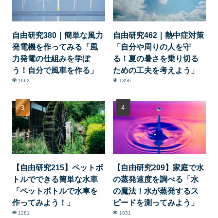
自由研究380｜簡単な風力
自由研究462｜熱中症対策
発電機を作ってみる「風
「自分や周りの人を守
力発電の仕組みを学ぼ
る！夏の暑さを乗り切る
う！自分で風車を作る」
ための工夫を考えよう」
1662
1356
【自由研究215】ペットボ
【自由研究209】家庭で水
トルでできる簡単な水車
の蒸発速度を調べる「水
「ペットボトルで水車を
の魔法！水が蒸発するス
作ってみよう！」
ピードを測ってみよう」
1281
1031