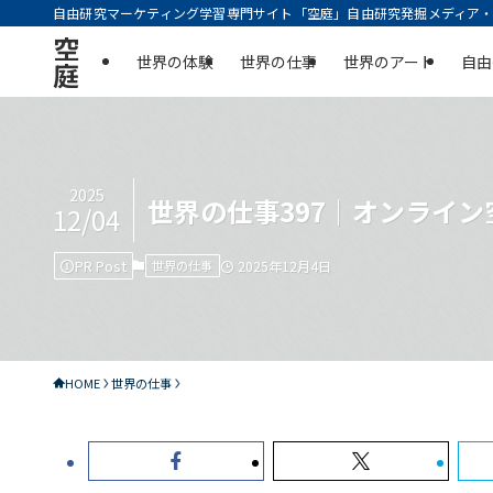
自由研究マーケティング学習専門サイト「空庭」自由研究発掘メディア・実
空
世界の体験
世界の仕事
世界のアート
自由
庭
2025
世界の仕事397｜オンライ
12/04
PR Post
世界の仕事
2025年12月4日
HOME
世界の仕事