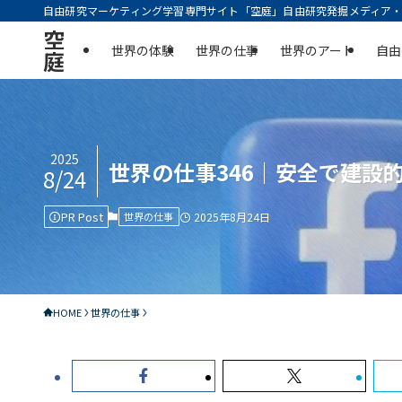
自由研究マーケティング学習専門サイト「空庭」自由研究発掘メディア・実
空
世界の体験
世界の仕事
世界のアート
自由
庭
2025
世界の仕事346｜安全で建設
8/24
PR Post
世界の仕事
2025年8月24日
HOME
世界の仕事