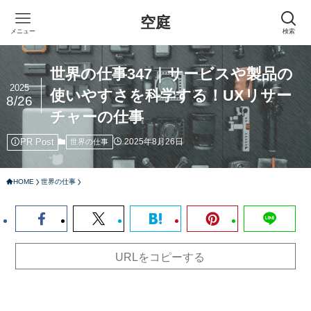
空庭
メニュー
検索
世界の仕事347｜サービスや製品の
2025
使いやすさを科学する！UXリサー
8/26
チャーの仕事
PR Post
2025年8月26日
世界の仕事
HOME
世界の仕事
URLをコピーする