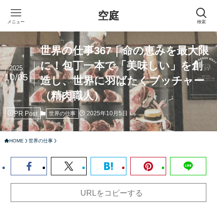
空庭
メニュー
検索
世界の仕事367｜命の恵みを最大限
に！包丁一本で「美味しい」を創
2025
10/05
造し、世界に羽ばたくブッチャー
（精肉職人）
PR Post
2025年10月5日
世界の仕事
HOME
世界の仕事
URLをコピーする