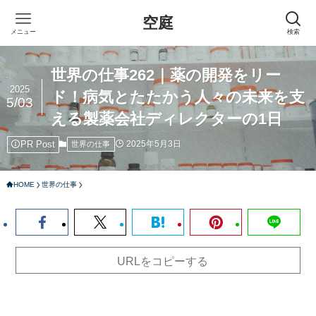
空庭
メニュー
検索
世界の仕事262｜薬の開発をリー
2025
ド！病気とたたかう人々の未来を支
5/03
える製薬会社ディレクターの1日
PR Post
2025年5月3日
世界の仕事
HOME
世界の仕事
URLをコピーする