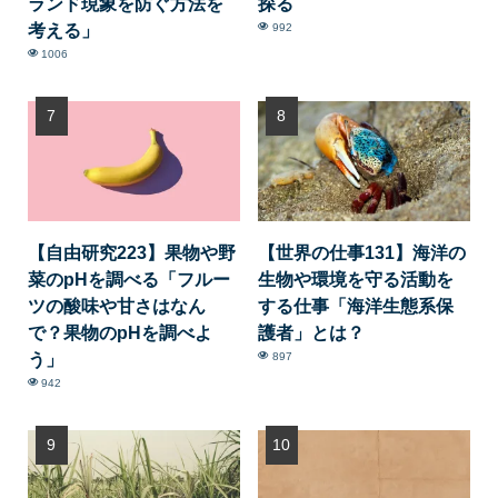
ランド現象を防ぐ方法を
探る
考える」
992
1006
【自由研究223】果物や野
【世界の仕事131】海洋の
菜のpHを調べる「フルー
生物や環境を守る活動を
ツの酸味や甘さはなん
する仕事「海洋生態系保
で？果物のpHを調べよ
護者」とは？
う」
897
942