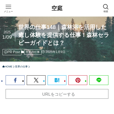
空庭
メニュー
検索
世界の仕事148｜森林浴を活用した
2025
癒し体験を提供する仕事！森林セラ
1/09
ピーガイドとは？
PR Post
2025年1月9日
世界の仕事
HOME
世界の仕事
URLをコピーする