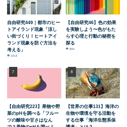
自由研究449｜都市のヒー
【自由研究46】色の効果
トアイランド現象「涼し
を実験しよう〜色がもた
い街づくり！ヒートアイ
らす心理と行動の秘密を
ランド現象を防ぐ方法を
探る
考える」
994
1014
【自由研究223】果物や野
【世界の仕事131】海洋の
菜のpHを調べる「フルー
生物や環境を守る活動を
ツの酸味や甘さはなん
する仕事「海洋生態系保
で？果物のpHを調べよ
護者」とは？