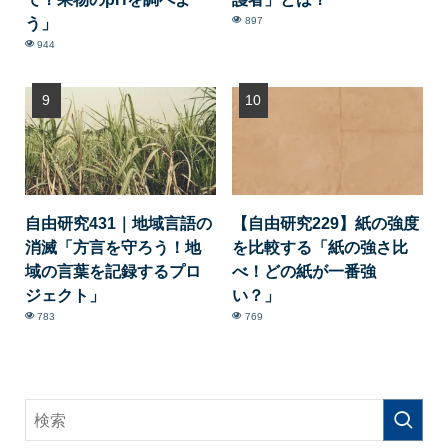
う」
897
944
自由研究431｜地域言語の
【自由研究229】紙の強度
消滅「方言を守ろう！地
を比較する「紙の強さ比
域の言葉を記録するプロ
べ！どの紙が一番強
ジェクト」
い？」
783
769