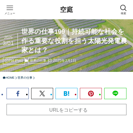
空庭
メニュー
検索
世界の仕事199｜持続可能な社会を
2025
作る重要な役割を担う太陽光発電農
3/01
家とは？
PR Post
2025年3月1日
世界の仕事
HOME
世界の仕事
URLをコピーする