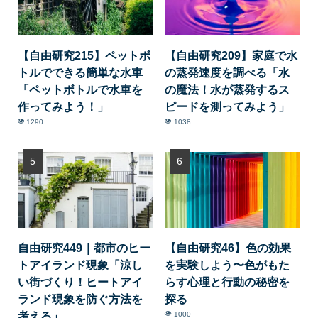
【自由研究215】ペットボ
【自由研究209】家庭で水
トルでできる簡単な水車
の蒸発速度を調べる「水
「ペットボトルで水車を
の魔法！水が蒸発するス
作ってみよう！」
ピードを測ってみよう」
1290
1038
自由研究449｜都市のヒー
【自由研究46】色の効果
トアイランド現象「涼し
を実験しよう〜色がもた
い街づくり！ヒートアイ
らす心理と行動の秘密を
ランド現象を防ぐ方法を
探る
考える」
1000