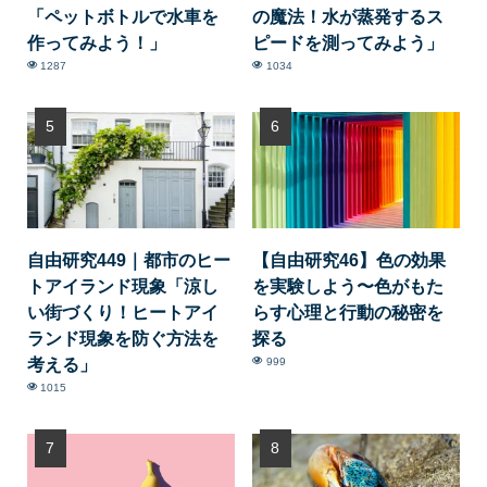
「ペットボトルで水車を
の魔法！水が蒸発するス
作ってみよう！」
ピードを測ってみよう」
1287
1034
自由研究449｜都市のヒー
【自由研究46】色の効果
トアイランド現象「涼し
を実験しよう〜色がもた
い街づくり！ヒートアイ
らす心理と行動の秘密を
ランド現象を防ぐ方法を
探る
考える」
999
1015