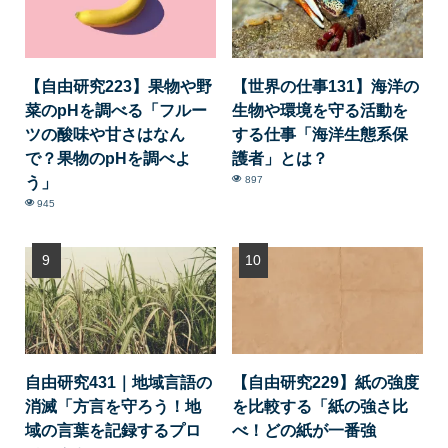
【自由研究223】果物や野
【世界の仕事131】海洋の
菜のpHを調べる「フルー
生物や環境を守る活動を
ツの酸味や甘さはなん
する仕事「海洋生態系保
で？果物のpHを調べよ
護者」とは？
う」
897
945
自由研究431｜地域言語の
【自由研究229】紙の強度
消滅「方言を守ろう！地
を比較する「紙の強さ比
域の言葉を記録するプロ
べ！どの紙が一番強