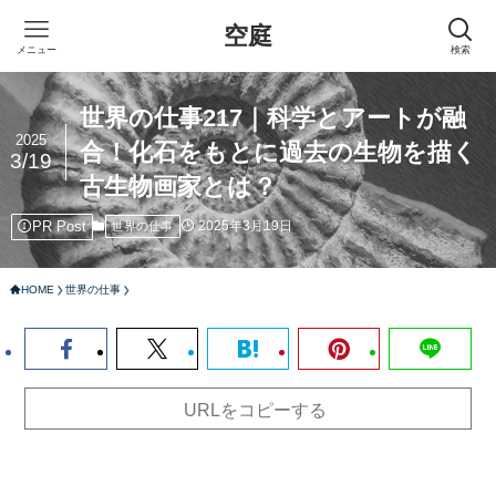
空庭
メニュー
検索
世界の仕事217｜科学とアートが融
2025
合！化石をもとに過去の生物を描く
3/19
古生物画家とは？
PR Post
2025年3月19日
世界の仕事
HOME
世界の仕事
URLをコピーする