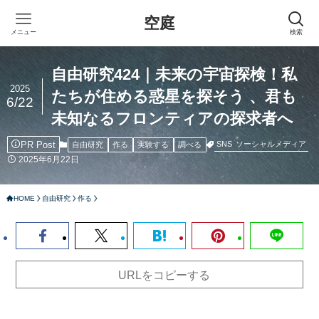
空庭
メニュー
検索
自由研究424｜未来の宇宙探検！私
2025
たちが住める惑星を探そう 、君も
6/22
未知なるフロンティアの探求者へ
PR Post
SNS
ソーシャルメディア
自由研究
作る
実験する
調べる
2025年6月22日
HOME
自由研究
作る
URLをコピーする